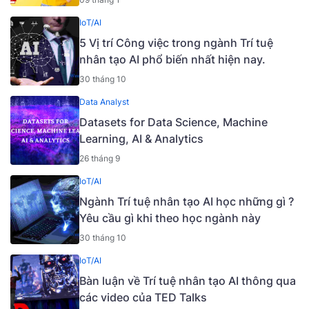
IoT/AI
5 Vị trí Công việc trong ngành Trí tuệ
nhân tạo AI phổ biến nhất hiện nay.
30 tháng 10
Data Analyst
Datasets for Data Science, Machine
Learning, AI & Analytics
26 tháng 9
IoT/AI
Ngành Trí tuệ nhân tạo AI học những gì ?
Yêu cầu gì khi theo học ngành này
30 tháng 10
IoT/AI
Bàn luận về Trí tuệ nhân tạo AI thông qua
các video của TED Talks