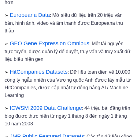
hơn
➢
Europeana Data
: Mở siêu dữ liệu trên 20 triệu văn
bản, hình ảnh, video và âm thanh được Europeana thu
thập
➢
GEO Gene Expression Omnibus
: Một tài nguyên
trực tuyến, được quản lý để duyệt, truy vấn và truy xuất dữ
liệu biểu hiện gen
➢
HitCompanies Datasets
: Dữ liệu toàn diện về 10.000
công ty ngẫu nhiên của Vương quốc Anh được lấy mẫu từ
HitCompanies, được cập nhật tự động bằng AI / Machine
Learning
➢
ICWSM 2009 Data Challenge
: 44 triệu bài đăng trên
blog được thực hiện từ ngày 1 tháng 8 đến ngày 1 tháng
10 năm 2008
➢
JMP Public Featured Datasets
: Các tập dữ liệu công