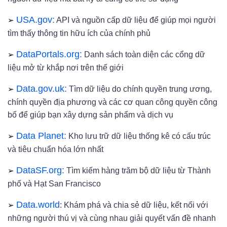
➢
USA.gov:
API và nguồn cấp dữ liệu để giúp mọi người
tìm thấy thông tin hữu ích của chính phủ
➢
DataPortals.org:
Danh sách toàn diện các cổng dữ
liệu mở từ khắp nơi trên thế giới
➢
Data.gov.uk:
Tìm dữ liệu do chính quyền trung ương,
chính quyền địa phương và các cơ quan công quyền công
bố để giúp bạn xây dựng sản phẩm và dịch vụ
➢
Data Planet:
Kho lưu trữ dữ liệu thống kê có cấu trúc
và tiêu chuẩn hóa lớn nhất
➢
DataSF.org:
Tìm kiếm hàng trăm bộ dữ liệu từ Thành
phố và Hạt San Francisco
➢
Data.world
: Khám phá và chia sẻ dữ liệu, kết nối với
những người thú vị và cùng nhau giải quyết vấn đề nhanh