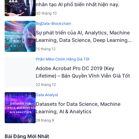
nhân tạo AI phổ biến nhất hiện nay.
30 tháng 10
BigData-Blockchain
Sự phát triển của AI, Analytics, Machine
Learning, Data Science, Deep Learning
năm 2021 và các xu hướng chính năm
15 tháng 12
2022
Phần Mềm Chính Hãng Giá Tốt
Adobe Acrobat Pro DC 2019 (Key
Lifetime) – Bản Quyền Vĩnh Viễn Giá Tốt
22 tháng 12
Data Analyst
Datasets for Data Science, Machine
Learning, AI & Analytics
26 tháng 9
Bài Đăng Mới Nhất