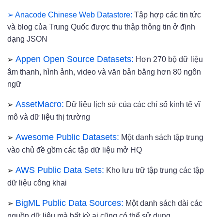
➢ Anacode Chinese Web Datastore:
Tập hợp các tin tức
và blog của Trung Quốc được thu thập thông tin ở định
dạng JSON
➢
Appen Open Source Datasets:
Hơn 270 bộ dữ liệu
âm thanh, hình ảnh, video và văn bản bằng hơn 80 ngôn
ngữ
➢
AssetMacro:
Dữ liệu lịch sử của các chỉ số kinh tế vĩ
mô và dữ liệu thị trường
➢
Awesome Public Datasets:
Một danh sách tập trung
vào chủ đề gồm các tập dữ liệu mở HQ
➢
AWS Public Data Sets:
Kho lưu trữ tập trung các tập
dữ liệu công khai
➢
BigML Public Data Sources:
Một danh sách dài các
nguồn dữ liệu mà bất kỳ ai cũng có thể sử dụng