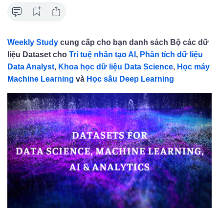
Weekly Study
cung cấp cho bạn danh sách Bộ các dữ
liệu Dataset cho
Trí tuệ nhân tạo AI
,
Phân tích dữ liệu
Data Analyst
,
Khoa học dữ liệu Data Science
,
Học máy
Machine Learning
và
Học sâu Deep Learning