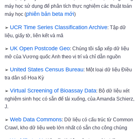
máy học sử dụng để phân tích thực nghiệm các thuật toán
phiên bản beta mới
máy học (
)
➢
UCR Time Series Classification Archive
: Tập dữ
liệu, giấy tờ, liên kết và mã
➢
UK Open Postcode Geo
: Chúng tôi sắp xếp dữ liệu
mở của Vương quốc Anh theo vị trí và chỉ dẫn nguồn
➢
United States Census Bureau
: Một loại dữ liệu Điều
tra dân số Hoa Kỳ
➢
Virtual Screening of Bioassay Data
: Bộ dữ liệu xét
nghiệm sinh học có sẵn để tải xuống, của Amanda Schierz,
J.
➢
Web Data Commons
: Dữ liệu có cấu trúc từ Common
Crawl, kho dữ liệu web lớn nhất có sẵn cho công chúng