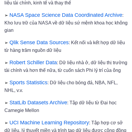
liệu tài chính, kinh tế và thay thế
➢
NASA Space Science Data Coordinated Archive
:
Kho lưu trữ của NASA về dữ liệu sứ mệnh khoa học không
gian
➢
Qlik Sense Data Sources
: Kết nối và kết hợp dữ liệu
từ hàng trăm nguồn dữ liệu
➢
Robert Schiller Data
: Dữ liệu nhà ở, dữ liệu thị trường
tài chính và hơn thế nữa, từ cuốn sách Phi lý trí của ông
➢
Sports Statistics
: Dữ liệu cho bóng đá, NBA, NFL,
NHL, v.v.
➢
StatLib Datasets Archive
: Tập dữ liệu từ Đại học
Carnegie Mellon
➢
UCI Machine Learning Repository
: Tập hợp cơ sở
dữ liệu, lý thuyết miền và trình tạo dữ liệu được cộng đồng