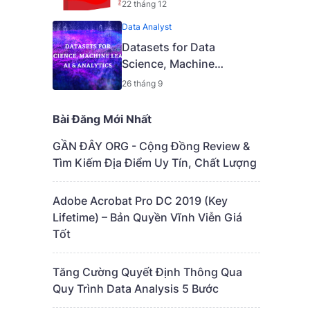
Quyền Vĩnh Viễn Giá Tốt
22 tháng 12
Data Analyst
Datasets for Data
Science, Machine
Learning, AI & Analytics
26 tháng 9
Bài Đăng Mới Nhất
GẦN ĐÂY ORG - Cộng Đồng Review &
Tìm Kiếm Địa Điểm Uy Tín, Chất Lượng
Adobe Acrobat Pro DC 2019 (Key
Lifetime) – Bản Quyền Vĩnh Viễn Giá
Tốt
Tăng Cường Quyết Định Thông Qua
Quy Trình Data Analysis 5 Bước