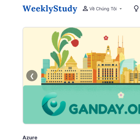
Về Chúng Tôi
❮
Azure