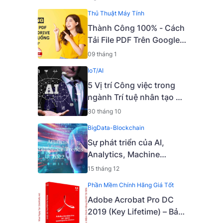
Thủ Thuật Máy Tính
Thành Công 100% - Cách
Tải File PDF Trên Google
Drive Bị Chặn Tải Xuống
09 tháng 1
IoT/AI
5 Vị trí Công việc trong
ngành Trí tuệ nhân tạo AI
phổ biến nhất hiện nay.
30 tháng 10
BigData-Blockchain
Sự phát triển của AI,
Analytics, Machine
Learning, Data Science,
15 tháng 12
Deep Learning năm 2021
Phần Mềm Chính Hãng Giá Tốt
và các xu hướng chính
Adobe Acrobat Pro DC
năm 2022
2019 (Key Lifetime) – Bản