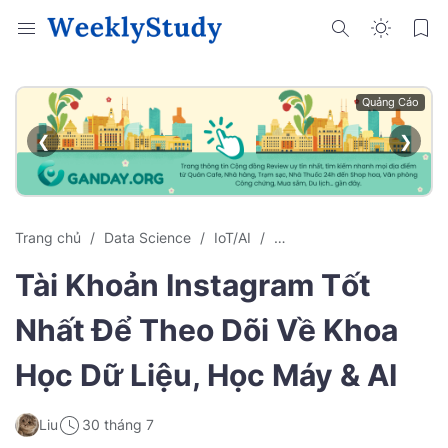
Quảng Cáo
❮
❯
Trang chủ
Data Science
IoT/AI
Kiến Thức Machine Learni
Tài Khoản Instagram Tốt
Nhất Để Theo Dõi Về Khoa
Học Dữ Liệu, Học Máy & AI
Liu
30 tháng 7