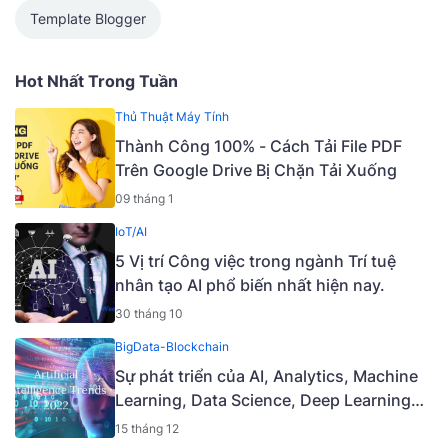
Template Blogger
Hot Nhất Trong Tuần
Thủ Thuật Máy Tính
Thành Công 100% - Cách Tải File PDF
Trên Google Drive Bị Chặn Tải Xuống
09 tháng 1
IoT/AI
5 Vị trí Công việc trong ngành Trí tuệ
nhân tạo AI phổ biến nhất hiện nay.
30 tháng 10
BigData-Blockchain
Sự phát triển của AI, Analytics, Machine
Learning, Data Science, Deep Learning
năm 2021 và các xu hướng chính năm
15 tháng 12