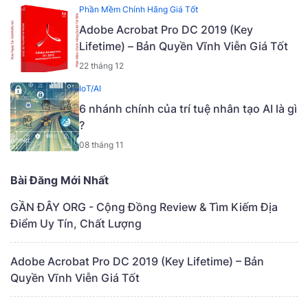
2022
Phần Mềm Chính Hãng Giá Tốt
Adobe Acrobat Pro DC 2019 (Key
Lifetime) – Bản Quyền Vĩnh Viễn Giá Tốt
22 tháng 12
IoT/AI
6 nhánh chính của trí tuệ nhân tạo AI là gì
?
08 tháng 11
Bài Đăng Mới Nhất
GẦN ĐÂY ORG - Cộng Đồng Review & Tìm Kiếm Địa
Điểm Uy Tín, Chất Lượng
Adobe Acrobat Pro DC 2019 (Key Lifetime) – Bản
Quyền Vĩnh Viễn Giá Tốt