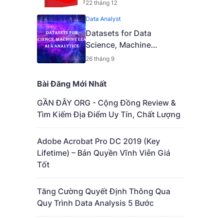
Quyền Vĩnh Viễn Giá Tốt
22 tháng 12
Data Analyst
Datasets for Data
Science, Machine
Learning, AI & Analytics
26 tháng 9
Bài Đăng Mới Nhất
GẦN ĐÂY ORG - Cộng Đồng Review &
Tìm Kiếm Địa Điểm Uy Tín, Chất Lượng
Adobe Acrobat Pro DC 2019 (Key
Lifetime) – Bản Quyền Vĩnh Viễn Giá
Tốt
Tăng Cường Quyết Định Thông Qua
Quy Trình Data Analysis 5 Bước