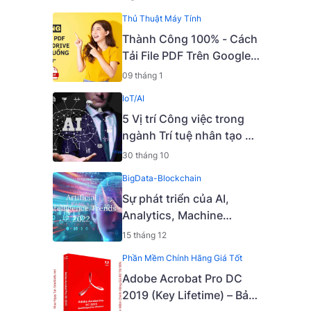
Thủ Thuật Máy Tính
Thành Công 100% - Cách
Tải File PDF Trên Google
Drive Bị Chặn Tải Xuống
09 tháng 1
IoT/AI
5 Vị trí Công việc trong
ngành Trí tuệ nhân tạo AI
phổ biến nhất hiện nay.
30 tháng 10
BigData-Blockchain
Sự phát triển của AI,
Analytics, Machine
Learning, Data Science,
15 tháng 12
Deep Learning năm 2021
Phần Mềm Chính Hãng Giá Tốt
và các xu hướng chính
Adobe Acrobat Pro DC
năm 2022
2019 (Key Lifetime) – Bản