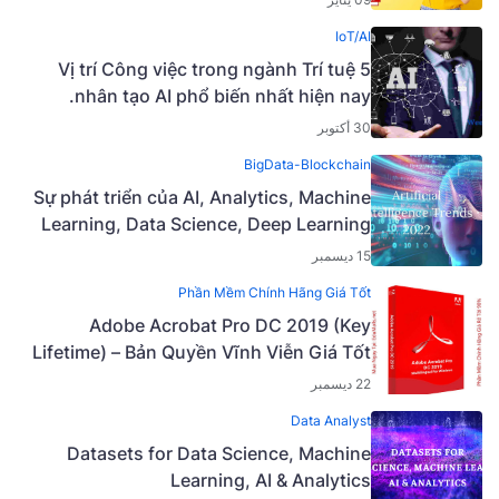
IoT/AI
5 Vị trí Công việc trong ngành Trí tuệ
nhân tạo AI phổ biến nhất hiện nay.
30 أكتوبر
BigData-Blockchain
Sự phát triển của AI, Analytics, Machine
Learning, Data Science, Deep Learning
năm 2021 và các xu hướng chính năm
15 ديسمبر
2022
Phần Mềm Chính Hãng Giá Tốt
Adobe Acrobat Pro DC 2019 (Key
Lifetime) – Bản Quyền Vĩnh Viễn Giá Tốt
22 ديسمبر
Data Analyst
Datasets for Data Science, Machine
Learning, AI & Analytics