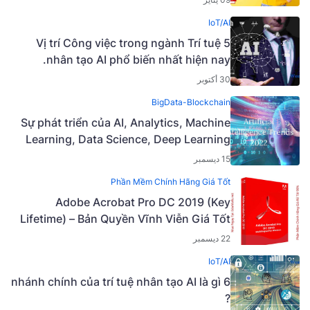
IoT/AI
5 Vị trí Công việc trong ngành Trí tuệ
nhân tạo AI phổ biến nhất hiện nay.
30 أكتوبر
BigData-Blockchain
Sự phát triển của AI, Analytics, Machine
Learning, Data Science, Deep Learning
năm 2021 và các xu hướng chính năm
15 ديسمبر
2022
Phần Mềm Chính Hãng Giá Tốt
Adobe Acrobat Pro DC 2019 (Key
Lifetime) – Bản Quyền Vĩnh Viễn Giá Tốt
22 ديسمبر
IoT/AI
6 nhánh chính của trí tuệ nhân tạo AI là gì
?